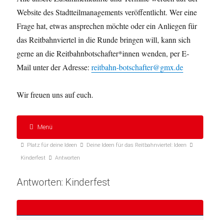
Website des Stadtteilmanagements veröffentlicht. Wer eine
Frage hat, etwas ansprechen möchte oder ein Anliegen für
das Reitbahnviertel in die Runde bringen will, kann sich
gerne an die Reitbahnbotschafter*innen wenden, per E-
Mail unter der Adresse:
reitbahn-botschafter@gmx.de
Wir freuen uns auf euch.
Menü
Forum-
Forum-
Platz für deine Ideen
Deine Ideen für das Reitbahnviertel: Ideen
Navigation
Breadcrumbs
Kinderfest
Antworten
-
Antworten: Kinderfest
Du
bist
hier: